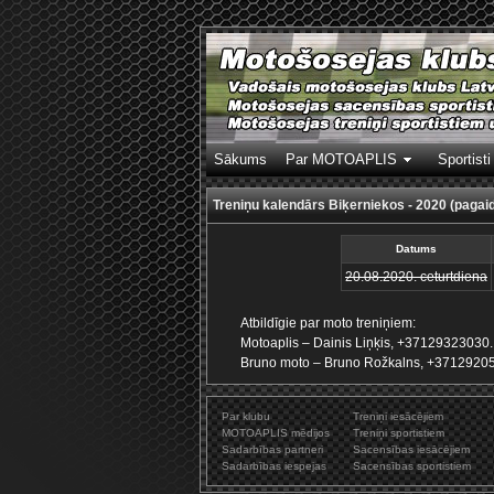
Sākums
Par MOTOAPLIS
Sportisti
Treniņu kalendārs Biķerniekos - 2020 (pagai
Datums
20.08.2020. ceturtdiena
Atbildīgie par moto treniņiem:
Motoaplis – Dainis Liņķis, +37129323030.
Bruno moto – Bruno Rožkalns, +3712920
Par klubu
Treniņi iesācējiem
MOTOAPLIS mēdijos
Treniņi sportistiem
Sadarbības partneri
Sacensības iesācējiem
Sadarbības iespejas
Sacensības sportistiem