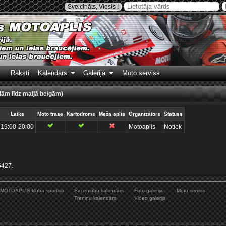
Sveicināts, Viesis !
Raksti
Kalendārs
Galerija
Moto serviss
dām līdz maijā beigām)
Laiks
Moto trase
Kartodroms
Meža aplis
Organizātors
Statuss
19:00-20:00
Motoaplis
Notiek
5427.
MOTOAPLIS kluba sportisti
Sacensību kalendārs
Foto galerija
Moto serviss
Treniņu kalendārs
Video galerija