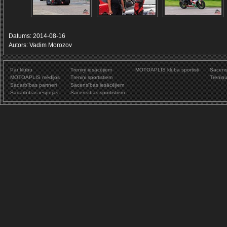
Datums: 2014-08-16
Autors: Vadim Morozov
Par klubu
Treniņi iesācējiem
MOTOAPLIS kluba sportisti
Sacens
MOTOAPLIS mēdijos
Treniņi sportistiem
Treniņ
Sadarbības partneri
Sacensības iesācējiem
Sadarbības iespejas
Sacensības sportistiem