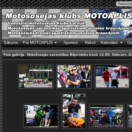
Sveicināt
Sākums
Par MOTOAPLIS
Sportisti
Raksti
Kalendārs
Ga
Foto galerija - Motošosejas sacensības Biķernieku trasē. LV, EE, Sidecars. 2