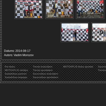
Datums: 2014-08-17
Autors: Vadim Morozov
Par klubu
Treniņi iesācējiem
MOTOAPLIS kluba sportisti
Sacens
MOTOAPLIS mēdijos
Treniņi sportistiem
Treniņ
Sadarbības partneri
Sacensības iesācējiem
Sadarbības iespejas
Sacensības sportistiem